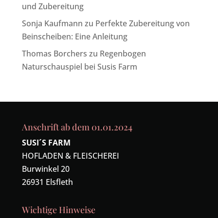
und Zubereitung
Sonja Kaufmann
zu
Perfekte Zubereitung von
Beinscheiben: Eine Anleitung
Thomas Borchers
zu
Regenbogen
Naturschauspiel bei Susis Farm
Anschrift ab dem 01.01.2024
SUSI´S FARM
HOFLADEN & FLEISCHEREI
Burwinkel 20
26931 Elsfleth
Wichtige Hinweise