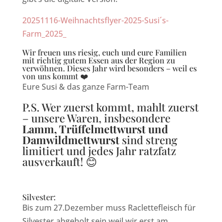
20251116-Weihnachtsflyer-2025-Susi´s-
Farm_2025_
Wir freuen uns riesig, euch und eure Familien
mit richtig gutem Essen aus der Region zu
verwöhnen. Dieses Jahr wird besonders – weil es
von uns kommt ❤️
Eure Susi & das ganze Farm-Team
P.S. Wer zuerst kommt, mahlt zuerst
– unsere Waren, insbesondere
Lamm, Trüffelmettwurst und
Damwildmettwurst
sind streng
limitiert und jedes Jahr ratzfatz
ausverkauft! 😊
Silvester:
Bis zum 27.Dezember muss Raclettefleisch für
Silvester abgeholt sein weil wir erst am