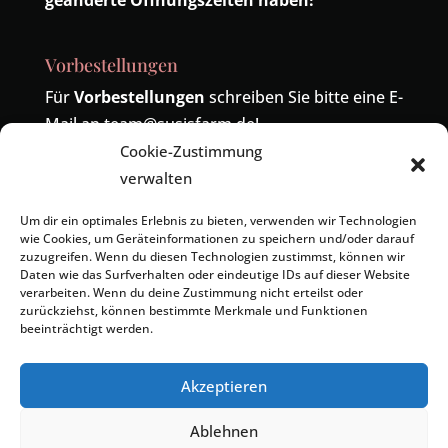
geänderte Öffnungszeiten haben!
Vorbestellungen
Für
Vorbestellungen
schreiben Sie bitte eine E-
Mail an
team@susisfarm.de
!
Cookie-Zustimmung
Telefonisch sind wir unter der Nummer
04485-
verwalten
419324
erreichbar! Die alte Nummer
04402-
9391886
wird ebenfalls zu uns umgeleitet.
Um dir ein optimales Erlebnis zu bieten, verwenden wir Technologien
wie Cookies, um Geräteinformationen zu speichern und/oder darauf
zuzugreifen. Wenn du diesen Technologien zustimmst, können wir
Daten wie das Surfverhalten oder eindeutige IDs auf dieser Website
verarbeiten. Wenn du deine Zustimmung nicht erteilst oder
zurückziehst, können bestimmte Merkmale und Funktionen
beeinträchtigt werden.
Kontakt
Impressum
Datenschutzerklärung
Cookie-Richtlinie (EU)
Geschäftsbedingungen
Akzeptieren
Ablehnen