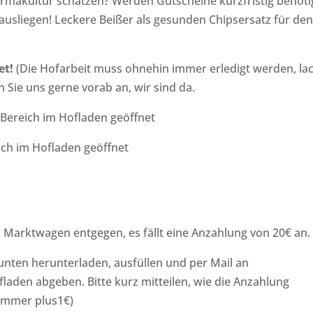
ermakultur schätzen? Werden Gutscheine kurzfristig benöti
h ausliegen! Leckere Beißer als gesunden Chipsersatz für de
et!
(Die Hofarbeit muss ohnehin immer erledigt werden, l
n Sie uns gerne vorab an, wir sind da.
Bereich im Hofladen geöffnet
ich im Hofladen geöffnet
 Marktwagen entgegen, es fällt eine Anzahlung von 20€ an.
unten herunterladen, ausfüllen und per Mail an
aden abgeben. Bitte kurz mitteilen, wie die Anzahlung
l immer plus1€)