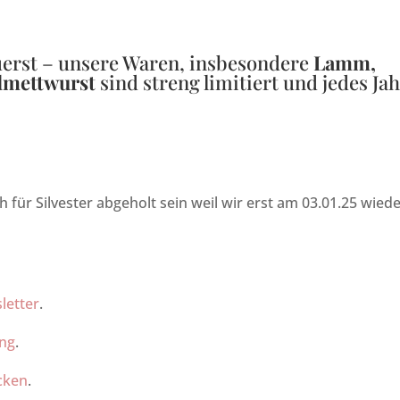
uerst – unsere Waren, insbesondere
Lamm,
dmettwurst
sind streng limitiert und jedes Ja
für Silvester abgeholt sein weil wir erst am 03.01.25 wied
letter
.
ung
.
icken
.