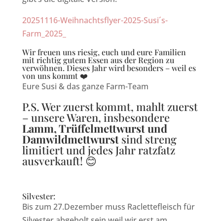
20251116-Weihnachtsflyer-2025-Susi´s-
Farm_2025_
Wir freuen uns riesig, euch und eure Familien
mit richtig gutem Essen aus der Region zu
verwöhnen. Dieses Jahr wird besonders – weil es
von uns kommt ❤️
Eure Susi & das ganze Farm-Team
P.S. Wer zuerst kommt, mahlt zuerst
– unsere Waren, insbesondere
Lamm, Trüffelmettwurst und
Damwildmettwurst
sind streng
limitiert und jedes Jahr ratzfatz
ausverkauft! 😊
Silvester:
Bis zum 27.Dezember muss Raclettefleisch für
Silvester abgeholt sein weil wir erst am