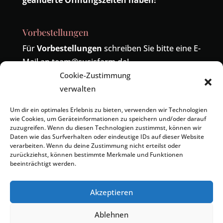
geänderte Öffnungszeiten haben!
Vorbestellungen
Für
Vorbestellungen
schreiben Sie bitte eine E-
Mail an
team@susisfarm.de
!
Cookie-Zustimmung
Telefonisch sind wir unter der Nummer
04485-
verwalten
419324
erreichbar! Die alte Nummer
04402-
9391886
wird ebenfalls zu uns umgeleitet.
Um dir ein optimales Erlebnis zu bieten, verwenden wir Technologien
wie Cookies, um Geräteinformationen zu speichern und/oder darauf
zuzugreifen. Wenn du diesen Technologien zustimmst, können wir
Daten wie das Surfverhalten oder eindeutige IDs auf dieser Website
verarbeiten. Wenn du deine Zustimmung nicht erteilst oder
zurückziehst, können bestimmte Merkmale und Funktionen
beeinträchtigt werden.
Kontakt
Impressum
Datenschutzerklärung
Cookie-Richtlinie (EU)
Geschäftsbedingungen
Akzeptieren
Ablehnen