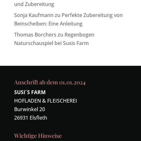
und Zubereitung
Sonja Kaufmann
zu
Perfekte Zubereitung von
Beinscheiben: Eine Anleitung
Thomas Borchers
zu
Regenbogen
Naturschauspiel bei Susis Farm
Anschrift ab dem 01.01.2024
SUSI´S FARM
HOFLADEN & FLEISCHEREI
Burwinkel 20
26931 Elsfleth
Wichtige Hinweise