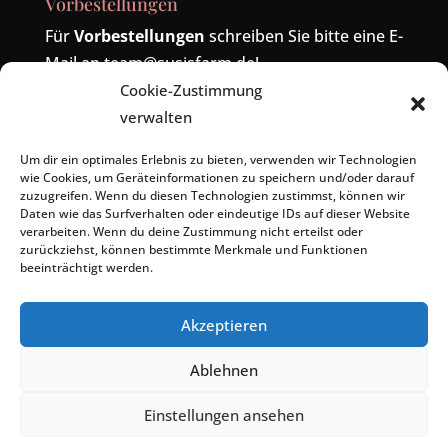
Vorbestellungen
Für
Vorbestellungen
schreiben Sie bitte eine E-
Mail an
team@susisfarm.de
!
Cookie-Zustimmung
Telefonisch sind wir unter der Nummer
04485-
verwalten
419324
erreichbar! Die alte Nummer
04402-
9391886
wird ebenfalls zu uns umgeleitet.
Um dir ein optimales Erlebnis zu bieten, verwenden wir Technologien
wie Cookies, um Geräteinformationen zu speichern und/oder darauf
zuzugreifen. Wenn du diesen Technologien zustimmst, können wir
Daten wie das Surfverhalten oder eindeutige IDs auf dieser Website
verarbeiten. Wenn du deine Zustimmung nicht erteilst oder
zurückziehst, können bestimmte Merkmale und Funktionen
beeinträchtigt werden.
Kontakt
Impressum
Datenschutzerklärung
Cookie-Richtlinie (EU)
Geschäftsbedingungen
Akzeptieren
Ablehnen
© 2023 Susi´s Farm. Alle Rechte vorbehalten. |
Einstellungen ansehen
Powered by
ibis-IT.de