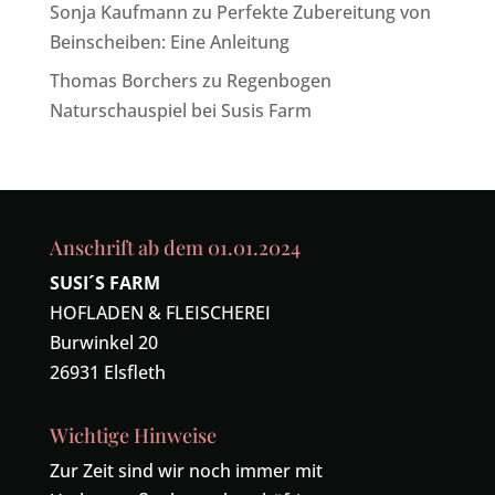
Sonja Kaufmann
zu
Perfekte Zubereitung von
Beinscheiben: Eine Anleitung
Thomas Borchers
zu
Regenbogen
Naturschauspiel bei Susis Farm
Anschrift ab dem 01.01.2024
SUSI´S FARM
HOFLADEN & FLEISCHEREI
Burwinkel 20
26931 Elsfleth
Wichtige Hinweise
Zur Zeit sind wir noch immer mit