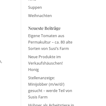
Suppen
Weihnachten
Neueste Beiträge
Eigene Tomaten aus
Permakultur – ca. 80 alte
Sorten von Susi’s Farm
Neue Produkte im
n,
Verkaufshäuschen!
Honig
Stellenanzeige:
Minijobber (m/w/d/)
gesucht – werde Teil von
Susis Farm
Hühner als Arbeitstiere in