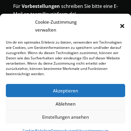
Für
Vorbestellungen
schreiben Sie bitte eine E-
Mail an
team@susisfarm.de
!
Cookie-Zustimmung
Telefonisch sind wir unter der Nummer
04485-
verwalten
419324
erreichbar! Die alte Nummer
04402-
9391886
wird ebenfalls zu uns umgeleitet.
Um dir ein optimales Erlebnis zu bieten, verwenden wir Technologien
wie Cookies, um Geräteinformationen zu speichern und/oder darauf
zuzugreifen. Wenn du diesen Technologien zustimmst, können wir
Daten wie das Surfverhalten oder eindeutige IDs auf dieser Website
verarbeiten. Wenn du deine Zustimmung nicht erteilst oder
zurückziehst, können bestimmte Merkmale und Funktionen
beeinträchtigt werden.
Kontakt
Impressum
Datenschutzerklärung
Cookie-Richtlinie (EU)
Geschäftsbedingungen
Akzeptieren
Ablehnen
© 2023 Susi´s Farm. Alle Rechte vorbehalten. |
Einstellungen ansehen
Powered by
ibis-IT.de
Cookie-Richtlinie
Datenschutzerklärung
Impressum