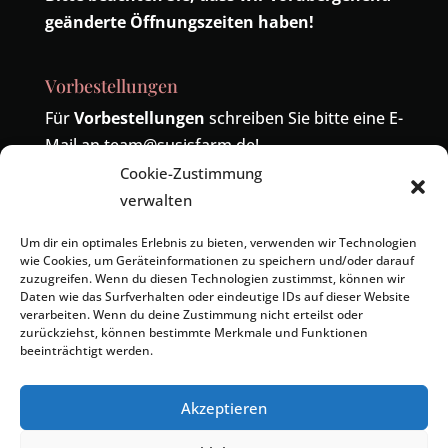
geänderte Öffnungszeiten haben!
Vorbestellungen
Für
Vorbestellungen
schreiben Sie bitte eine E-
Mail an
team@susisfarm.de
!
Cookie-Zustimmung
Telefonisch sind wir unter der Nummer
04485-
verwalten
419324
erreichbar! Die alte Nummer
04402-
9391886
wird ebenfalls zu uns umgeleitet.
Um dir ein optimales Erlebnis zu bieten, verwenden wir Technologien
wie Cookies, um Geräteinformationen zu speichern und/oder darauf
zuzugreifen. Wenn du diesen Technologien zustimmst, können wir
Daten wie das Surfverhalten oder eindeutige IDs auf dieser Website
verarbeiten. Wenn du deine Zustimmung nicht erteilst oder
zurückziehst, können bestimmte Merkmale und Funktionen
beeinträchtigt werden.
Kontakt
Impressum
Datenschutzerklärung
Cookie-Richtlinie (EU)
Geschäftsbedingungen
Akzeptieren