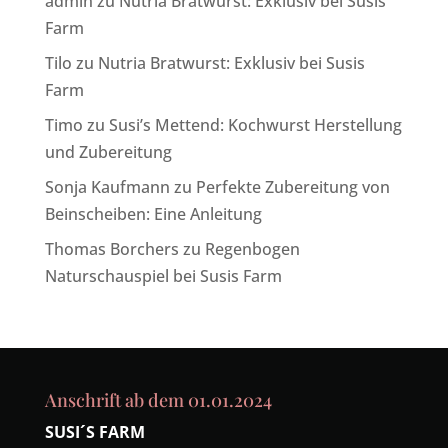
admin
zu
Nutria Bratwurst: Exklusiv bei Susis
Farm
Tilo
zu
Nutria Bratwurst: Exklusiv bei Susis
Farm
Timo
zu
Susi’s Mettend: Kochwurst Herstellung
und Zubereitung
Sonja Kaufmann
zu
Perfekte Zubereitung von
Beinscheiben: Eine Anleitung
Thomas Borchers
zu
Regenbogen
Naturschauspiel bei Susis Farm
Anschrift ab dem 01.01.2024
SUSI´S FARM