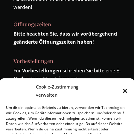
werden!
Öffnungszeiten
Bitte beachten Sie, dass wir vorübergehend
geänderte Öffnungszeiten haben!
Vorbestellungen
Für
Vorbestellungen
schreiben Sie bitte eine E-
Mail an
team@susisfarm.de
!
Cookie-Zustimmung
Telefonisch sind wir unter der Nummer
04485-
verwalten
419324
erreichbar! Die alte Nummer
04402-
9391886
wird ebenfalls zu uns umgeleitet.
Um dir ein optimales Erlebnis zu bieten, verwenden wir Technologien
wie Cookies, um Geräteinformationen zu speichern und/oder darauf
zuzugreifen. Wenn du diesen Technologien zustimmst, können wir
Daten wie das Surfverhalten oder eindeutige IDs auf dieser Website
verarbeiten. Wenn du deine Zustimmung nicht erteilst oder