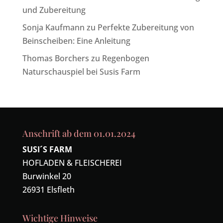
und Zubereitung
Sonja Kaufmann
zu
Perfekte Zubereitung von
Beinscheiben: Eine Anleitung
Thomas Borchers
zu
Regenbogen
Naturschauspiel bei Susis Farm
Anschrift ab dem 01.01.2024
SUSI´S FARM
HOFLADEN & FLEISCHEREI
Burwinkel 20
26931 Elsfleth
Wichtige Hinweise