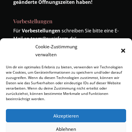
geänderte Öffnungszeiten haben!
Vorbestellungen
Für
Vorbestellungen
schreiben Sie bitte eine E-
Mail an
team@susisfarm.de
!
Cookie-Zustimmung
Telefonisch sind wir unter der Nummer
04485-
verwalten
419324
erreichbar! Die alte Nummer
04402-
9391886
wird ebenfalls zu uns umgeleitet.
Um dir ein optimales Erlebnis zu bieten, verwenden wir Technologien
wie Cookies, um Geräteinformationen zu speichern und/oder darauf
zuzugreifen. Wenn du diesen Technologien zustimmst, können wir
Daten wie das Surfverhalten oder eindeutige IDs auf dieser Website
verarbeiten. Wenn du deine Zustimmung nicht erteilst oder
zurückziehst, können bestimmte Merkmale und Funktionen
beeinträchtigt werden.
Kontakt
Impressum
Datenschutzerklärung
Cookie-Richtlinie (EU)
Geschäftsbedingungen
Akzeptieren
Ablehnen