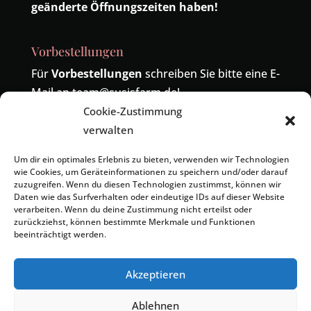
geänderte Öffnungszeiten haben!
Vorbestellungen
Für
Vorbestellungen
schreiben Sie bitte eine E-
Mail an
team@susisfarm.de
!
Cookie-Zustimmung
Telefonisch sind wir unter der Nummer
04485-
verwalten
419324
erreichbar! Die alte Nummer
04402-
9391886
wird ebenfalls zu uns umgeleitet.
Um dir ein optimales Erlebnis zu bieten, verwenden wir Technologien
wie Cookies, um Geräteinformationen zu speichern und/oder darauf
zuzugreifen. Wenn du diesen Technologien zustimmst, können wir
Daten wie das Surfverhalten oder eindeutige IDs auf dieser Website
verarbeiten. Wenn du deine Zustimmung nicht erteilst oder
zurückziehst, können bestimmte Merkmale und Funktionen
beeinträchtigt werden.
Kontakt
Impressum
Datenschutzerklärung
Cookie-Richtlinie (EU)
Geschäftsbedingungen
Akzeptieren
Ablehnen