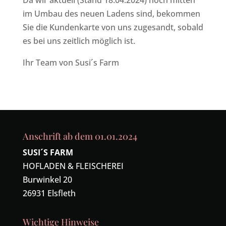
Da wir aktuell (Stand 18.04.2024) noch mitten
im Umbau des neuen Ladens sind, bekommen
Sie die Kundenkarte von uns zugesandt, sobald
es bei uns zeitlich möglich ist.
Ihr Team von Susi´s Farm
Anschrift ab dem 01.01.2024
SUSI´S FARM
HOFLADEN & FLEISCHEREI
Burwinkel 20
26931 Elsfleth
Wichtige Hinweise